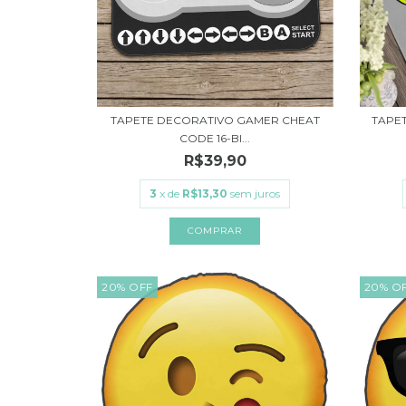
TAPETE DECORATIVO GAMER CHEAT
TAPE
CODE 16-BI...
R$39,90
3
x de
R$13,30
sem juros
20
%
OFF
20
%
O