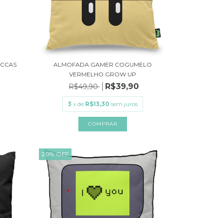
UCCAS
ALMOFADA GAMER COGUMELO
VERMELHO GROW UP
R$39,90
R$49,90
3
x de
R$13,30
sem juros
20
%
OFF