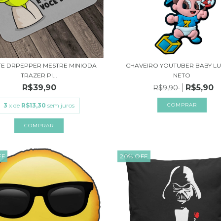
TE DRPEPPER MESTRE MINIODA
CHAVEIRO YOUTUBER BABY L
TRAZER PI...
NETO
R$39,90
R$5,90
R$9,90
3
x de
R$13,30
sem juros
FF
20
%
OFF