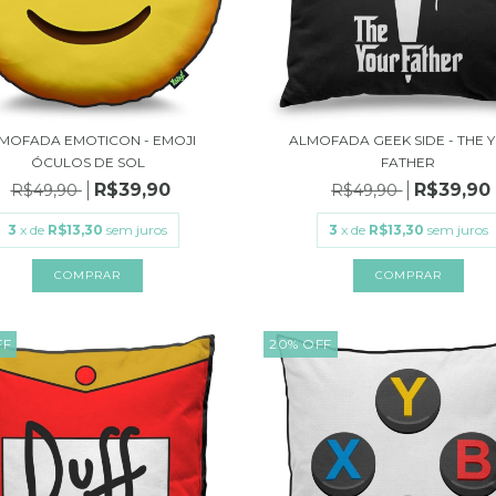
MOFADA EMOTICON - EMOJI
ALMOFADA GEEK SIDE - THE 
ÓCULOS DE SOL
FATHER
R$39,90
R$39,90
R$49,90
R$49,90
3
x de
R$13,30
sem juros
3
x de
R$13,30
sem juros
FF
20
%
OFF