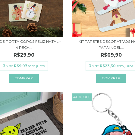
DE PORTA COPOS FELIZ NATAL -
KIT TAPETES DECORATIVOS N
4 PEÇA...
PAPAI NOEL...
R$29,90
R$69,90
3
x de
R$9,97
sem juros
3
x de
R$23,30
sem juros
40
%
OFF