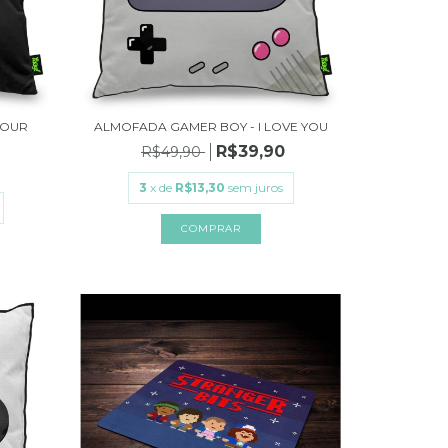
YOUR
ALMOFADA GAMER BOY - I LOVE YOU
R$39,90
R$49,90
3
x de
R$13,30
sem juros