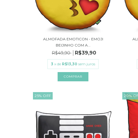
ALMOFADA EMOTICON - EMOJI
AL
BEIJINHO COM A...
R$39,90
R$49,90
3
x de
R$13,30
sem juros
25
%
OFF
20
%
O