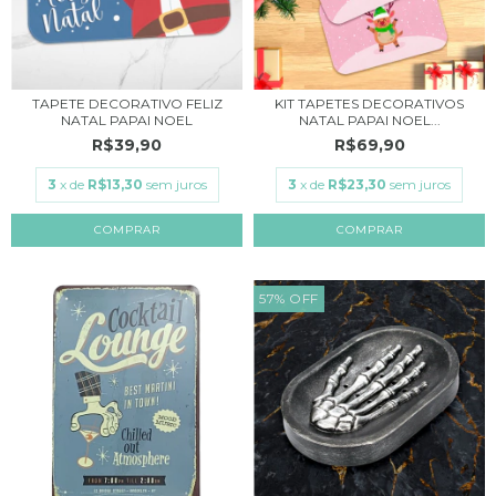
TAPETE DECORATIVO FELIZ
KIT TAPETES DECORATIVOS
NATAL PAPAI NOEL
NATAL PAPAI NOEL...
R$39,90
R$69,90
3
x de
R$13,30
sem juros
3
x de
R$23,30
sem juros
57
%
OFF