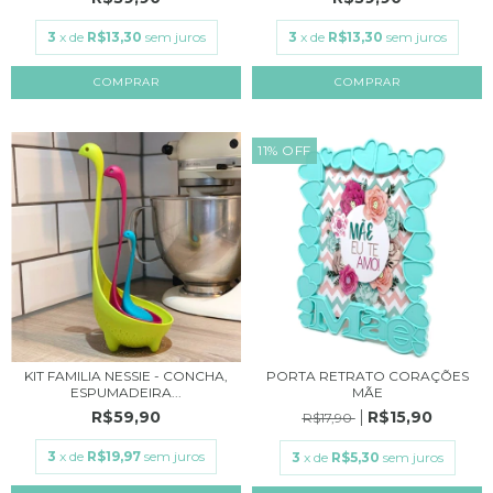
3
x de
R$13,30
sem juros
3
x de
R$13,30
sem juros
11
%
OFF
KIT FAMILIA NESSIE - CONCHA,
PORTA RETRATO CORAÇÕES
ESPUMADEIRA...
MÃE
R$59,90
R$15,90
R$17,90
3
x de
R$19,97
sem juros
3
x de
R$5,30
sem juros