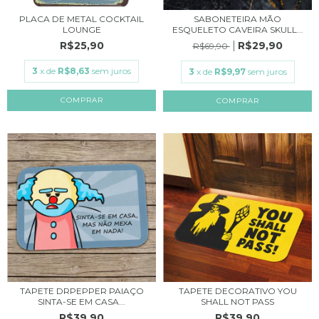
PLACA DE METAL COCKTAIL
SABONETEIRA MÃO
LOUNGE
ESQUELETO CAVEIRA SKULL...
R$25,90
R$29,90
R$69,90
3
x de
R$8,63
sem juros
3
x de
R$9,97
sem juros
COMPRAR
TAPETE DRPEPPER PAIAÇO
TAPETE DECORATIVO YOU
SINTA-SE EM CASA...
SHALL NOT PASS
R$39,90
R$39,90