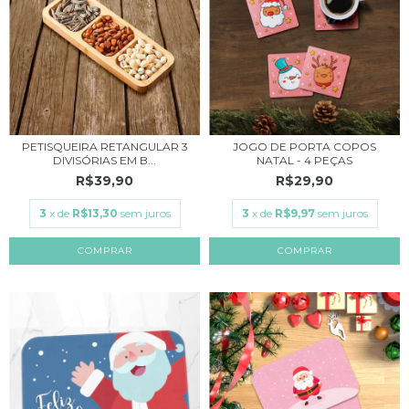
PETISQUEIRA RETANGULAR 3
JOGO DE PORTA COPOS
DIVISÓRIAS EM B...
NATAL - 4 PEÇAS
R$39,90
R$29,90
3
x de
R$13,30
sem juros
3
x de
R$9,97
sem juros