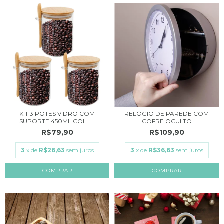
KIT 3 POTES VIDRO COM
RELÓGIO DE PAREDE COM
SUPORTE 450ML COLH...
COFRE OCULTO
R$79,90
R$109,90
3
x de
R$26,63
sem juros
3
x de
R$36,63
sem juros