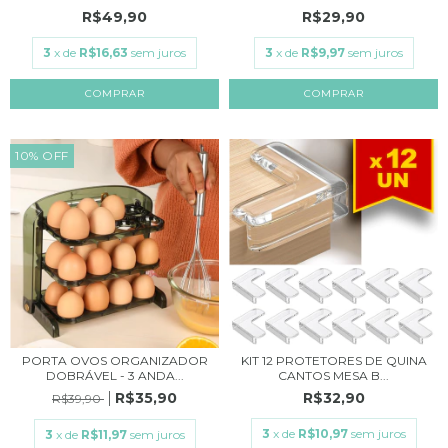
R$49,90
R$29,90
3
x de
R$16,63
sem juros
3
x de
R$9,97
sem juros
10
%
OFF
KIT 12 PROTETORES DE QUINA
PORTA OVOS ORGANIZADOR
CANTOS MESA B...
DOBRÁVEL - 3 ANDA...
R$32,90
R$35,90
R$39,90
3
x de
R$10,97
sem juros
3
x de
R$11,97
sem juros