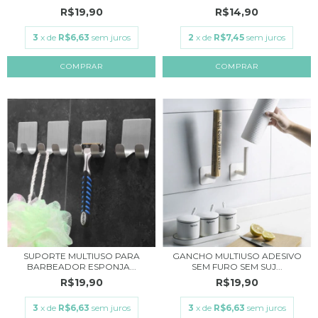
R$19,90
R$14,90
3
x de
R$6,63
sem juros
2
x de
R$7,45
sem juros
COMPRAR
SUPORTE MULTIUSO PARA
GANCHO MULTIUSO ADESIVO
BARBEADOR ESPONJA...
SEM FURO SEM SUJ...
R$19,90
R$19,90
3
x de
R$6,63
sem juros
3
x de
R$6,63
sem juros