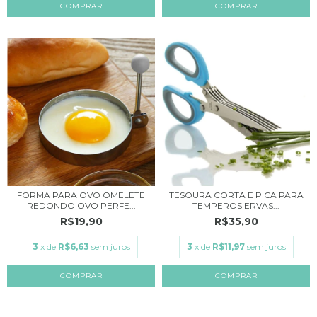
FORMA PARA OVO OMELETE
TESOURA CORTA E PICA PARA
REDONDO OVO PERFE...
TEMPEROS ERVAS...
R$19,90
R$35,90
3
x de
R$6,63
sem juros
3
x de
R$11,97
sem juros
COMPRAR