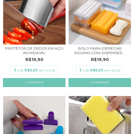
PROTETOR DE DEDOS EM AÇO
ROLO PARA ESFREGAR
INOXIDÁVEL
ROUPAS COM DISPENSER...
R$19,90
R$19,90
3
x de
R$6,63
sem juros
3
x de
R$6,63
sem juros
COMPRAR