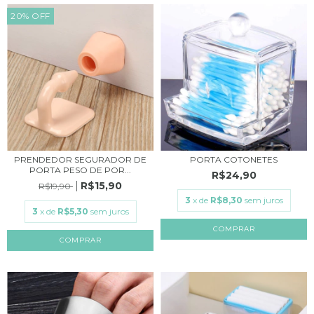
20
%
OFF
PRENDEDOR SEGURADOR DE
PORTA COTONETES
PORTA PESO DE POR...
R$24,90
R$15,90
R$19,90
3
x de
R$8,30
sem juros
3
x de
R$5,30
sem juros
COMPRAR