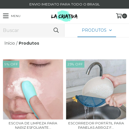
ENVIO IMEDIATO PARA TODO O BRASIL
MENU
0
PRODUTOS
Início
/
Produtos
9
%
OFF
25
%
OFF
ESCOVA DE LIMPEZA PARA
ESCORREDOR PORTÁTIL PARA
NARIZ ESFOLIANTE...
PANELAS ARROZ F...