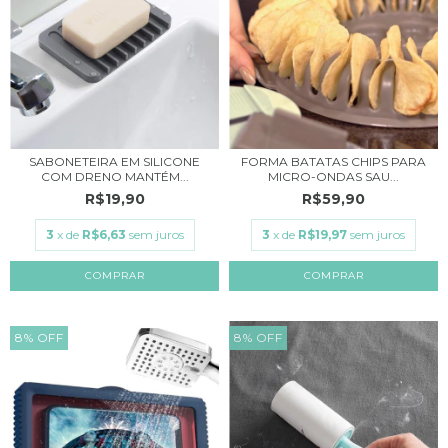
SABONETEIRA EM SILICONE
FORMA BATATAS CHIPS PARA
COM DRENO MANTÉM...
MICRO-ONDAS SAU...
R$19,90
R$59,90
3
x de
R$6,63
sem juros
3
x de
R$19,97
sem juros
COMPRAR
8
%
OFF
8
%
OFF