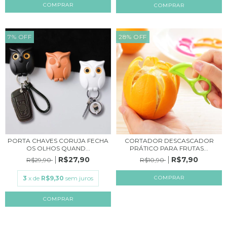
7
%
OFF
28
%
OFF
PORTA CHAVES CORUJA FECHA
CORTADOR DESCASCADOR
OS OLHOS QUAND...
PRÁTICO PARA FRUTAS...
R$27,90
R$7,90
R$29,90
R$10,90
3
x de
R$9,30
sem juros
COMPRAR
COMPRAR