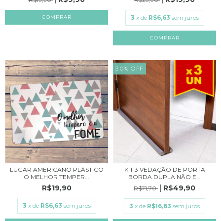
COMPRAR
3
x de
R$6,63
sem juros
COMPRAR
30
%
OFF
LUGAR AMERICANO PLÁSTICO
KIT 3 VEDAÇÃO DE PORTA
O MELHOR TEMPER...
BORDA DUPLA NÃO E...
R$19,90
R$49,90
R$71,70
3
x de
R$6,63
sem juros
3
x de
R$16,63
sem juros