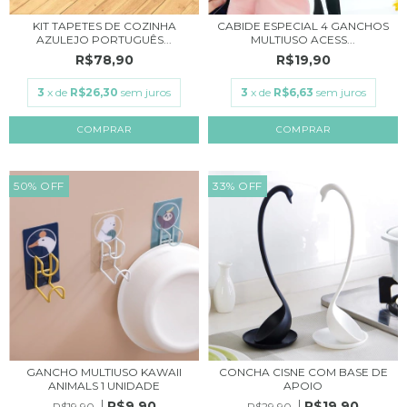
KIT TAPETES DE COZINHA
CABIDE ESPECIAL 4 GANCHOS
AZULEJO PORTUGUÊS...
MULTIUSO ACESS...
R$78,90
R$19,90
3
x de
R$26,30
sem juros
3
x de
R$6,63
sem juros
COMPRAR
50
%
OFF
33
%
OFF
GANCHO MULTIUSO KAWAII
CONCHA CISNE COM BASE DE
ANIMALS 1 UNIDADE
APOIO
R$9,90
R$19,90
R$19,90
R$29,90