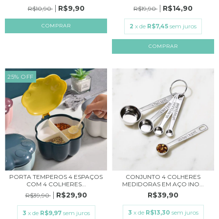
R$9,90
R$14,90
R$10,90
R$19,90
COMPRAR
2
x de
R$7,45
sem juros
COMPRAR
25
%
OFF
PORTA TEMPEROS 4 ESPAÇOS
CONJUNTO 4 COLHERES
COM 4 COLHERES...
MEDIDORAS EM AÇO INO...
R$29,90
R$39,90
R$39,90
3
x de
R$13,30
sem juros
3
x de
R$9,97
sem juros