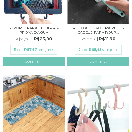
SUPORTE PARA CELULAR A
ROLO ADESIVO TIRA PELOS
PROVA D'ÁGUA
CABELO PARA ROUP...
R$23,90
R$11,90
R$25,90
R$12,90
3
x de
R$7,97
sem juros
2
x de
R$5,95
sem juros
COMPRAR
COMPRAR