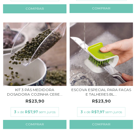
COMPRAR
KIT 3 PÁS MEDIDORA
ESCOVA ESPECIAL PARA FACAS
DOSADORA COZINHA CERE...
E TALHERES BL...
R$23,90
R$23,90
3
x de
R$7,97
sem juros
3
x de
R$7,97
sem juros