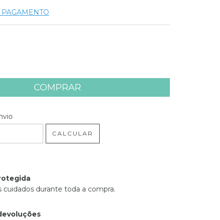
E PAGAMENTO
 CEP:
ALTERAR CEP
nvio
CALCULAR
rotegida
 cuidados durante toda a compra.
devoluções