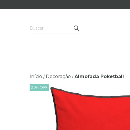
Início
Decoração
Almofada Poketball
/
/
20
%
OFF