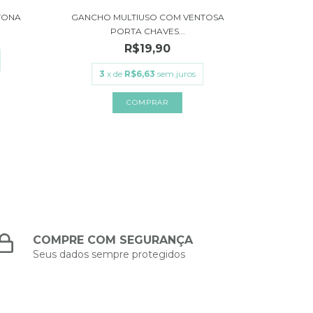
TONA
GANCHO MULTIUSO COM VENTOSA
ALMO
PORTA CHAVES...
R
R$19,90
3
x
3
x de
R$6,63
sem juros
COMPRE COM SEGURANÇA
Seus dados sempre protegidos