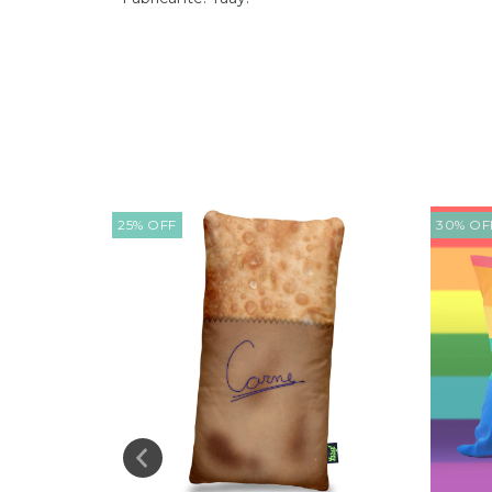
25
%
OFF
30
%
OF