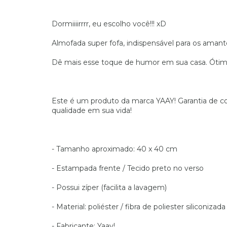
Dormiiiirrrr, eu escolho você!!! xD
Almofada super fofa, indispensável para os aman
Dê mais esse toque de humor em sua casa. Ótima
Este é um produto da marca YAAY! Garantia de cor
qualidade em sua vida!
- Tamanho aproximado: 40 x 40 cm
- Estampada frente / Tecido preto no verso
- Possui zíper (facilita a lavagem)
- Material: poliéster / fibra de poliester siliconizada
- Fabricante: Yaay!