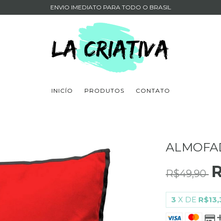
ENVIO IMEDIATO PARA TODO O BRASIL
INICÍO
PRODUTOS
CONTATO
ALMOFA
R
R$49,90
3
X DE
R$13,