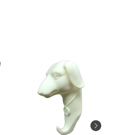
7
%
OFF