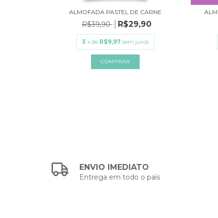
ORE THAN
ALMOFADA PASTEL DE CARNE
ALM
R$29,90
R$39,90
,90
3
x de
R$9,97
sem juros
ros
ENVIO IMEDIATO
Entrega em todo o país