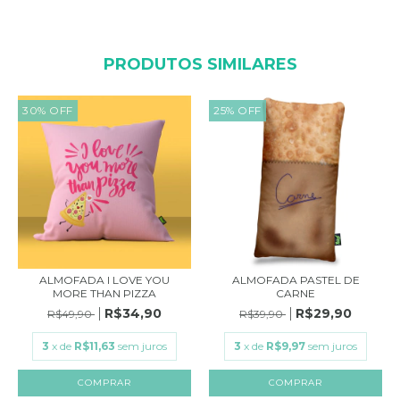
PRODUTOS SIMILARES
30
%
OFF
25
%
OFF
ALMOFADA I LOVE YOU
ALMOFADA PASTEL DE
MORE THAN PIZZA
CARNE
R$34,90
R$29,90
R$49,90
R$39,90
3
x de
R$11,63
sem juros
3
x de
R$9,97
sem juros