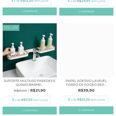
3
x de
R$13,30
sem juros
3
x de
R$29,97
sem juros
COMPRAR
27
%
OFF
SUPORTE MULTIUSO PAREDES E
PAPEL ADESIVO LAVÁVEL
QUINAS BANHEI...
FORRO DE FOGÃO REP...
R$21,90
R$39,90
R$29,90
3
x de
R$13,30
sem juros
3
x de
R$7,30
sem juros
COMPRAR