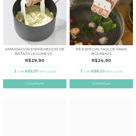
AMASSADOR ESPREMEDOR DE
PÁ ESPECIAL MOLDE PARA
BATATA LEGUMES F...
BOLINHOS
R$29,90
R$24,90
3
x de
R$9,97
sem juros
3
x de
R$8,30
sem juros