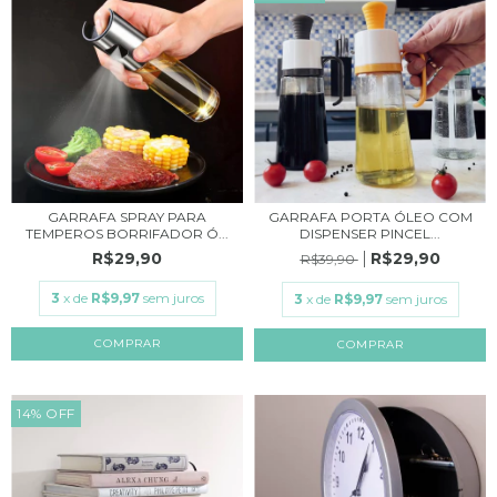
GARRAFA PORTA ÓLEO COM
GARRAFA SPRAY PARA
DISPENSER PINCEL...
TEMPEROS BORRIFADOR Ó...
R$29,90
R$29,90
R$39,90
3
x de
R$9,97
sem juros
3
x de
R$9,97
sem juros
COMPRAR
14
%
OFF