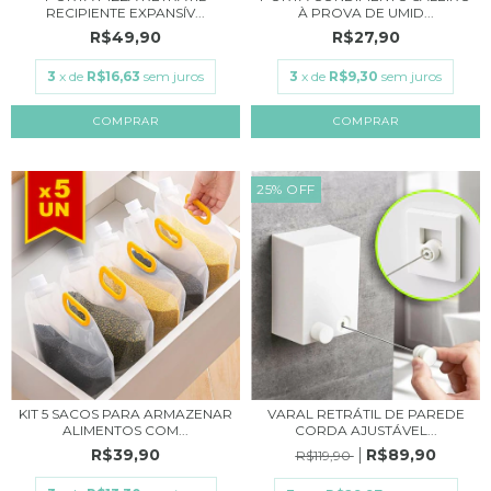
RECIPIENTE EXPANSÍV...
À PROVA DE UMID...
R$49,90
R$27,90
3
x de
R$16,63
sem juros
3
x de
R$9,30
sem juros
25
%
OFF
KIT 5 SACOS PARA ARMAZENAR
VARAL RETRÁTIL DE PAREDE
ALIMENTOS COM...
CORDA AJUSTÁVEL...
R$39,90
R$89,90
R$119,90