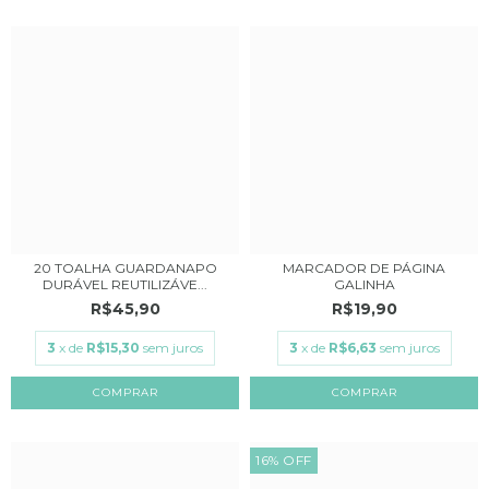
20 TOALHA GUARDANAPO
MARCADOR DE PÁGINA
DURÁVEL REUTILIZÁVE...
GALINHA
R$45,90
R$19,90
3
x de
R$15,30
sem juros
3
x de
R$6,63
sem juros
COMPRAR
16
%
OFF