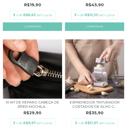
R$19,90
R$45,90
3
x de
R$6,63
sem juros
3
x de
R$15,30
sem juros
10 KIT DE REPARO CABEÇA DE
ESPREMEDOR TRITURADOR
ZÍPER MOCHILA...
CORTADOR DE ALHO G...
R$29,90
R$35,90
3
x de
R$9,97
sem juros
3
x de
R$11,97
sem juros