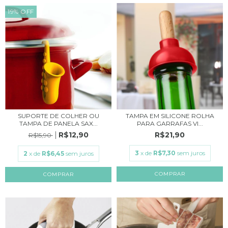
19
%
OFF
SUPORTE DE COLHER OU
TAMPA EM SILICONE ROLHA
TAMPA DE PANELA SAX...
PARA GARRAFAS VI...
R$12,90
R$21,90
R$15,90
3
x de
R$7,30
sem juros
2
x de
R$6,45
sem juros
COMPRAR