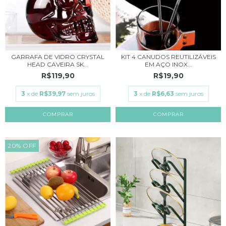
GARRAFA DE VIDRO CRYSTAL
KIT 4 CANUDOS REUTILIZÁVEIS
HEAD CAVEIRA SK...
EM AÇO INOX...
R$119,90
R$19,90
3
x de
R$39,97
sem juros
3
x de
R$6,63
sem juros
20
%
OFF