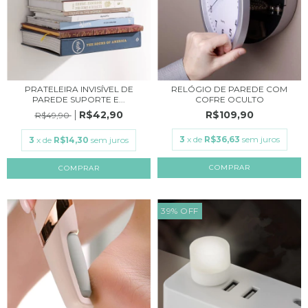
PRATELEIRA INVISÍVEL DE
RELÓGIO DE PAREDE COM
PAREDE SUPORTE E...
COFRE OCULTO
R$42,90
R$109,90
R$49,90
3
x de
R$36,63
sem juros
3
x de
R$14,30
sem juros
COMPRAR
39
%
OFF