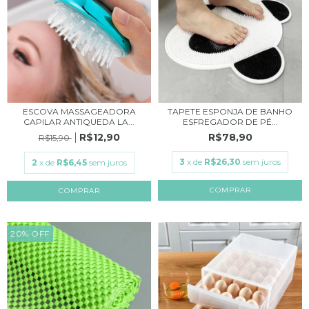
ESCOVA MASSAGEADORA
TAPETE ESPONJA DE BANHO
CAPILAR ANTIQUEDA LA...
ESFREGADOR DE PÉ...
R$12,90
R$78,90
R$15,90
3
x de
R$26,30
sem juros
2
x de
R$6,45
sem juros
COMPRAR
20
%
OFF