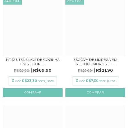
46
%
OFF
27
%
OFF
KIT 12 UTENSÍLIOS DE COZINHA
ESCOVA DE LIMPEZA EM
EM SILICONE...
SILICONE VIDROS E L...
R$69,90
R$21,90
R$129,90
R$29,90
3
x de
R$23,30
sem juros
3
x de
R$7,30
sem juros
COMPRAR
COMPRAR