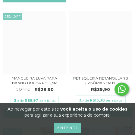
25
%
OFF
MANGUEIRA LUVA PARA
PETISQUEIRA RETANGULAR 3
BANHO DUCHA PET 1,5M
DIVISÓRIAS EM B...
R$29,90
R$39,90
R$39,90
3
x de
R$13,30
sem juros
3
x de
R$9,97
sem juros
Ao navegar por este site
você aceita o uso de cookies
para agilizar a sua experiência de compra.
ENTENDI
31
%
OFF
34
%
OFF