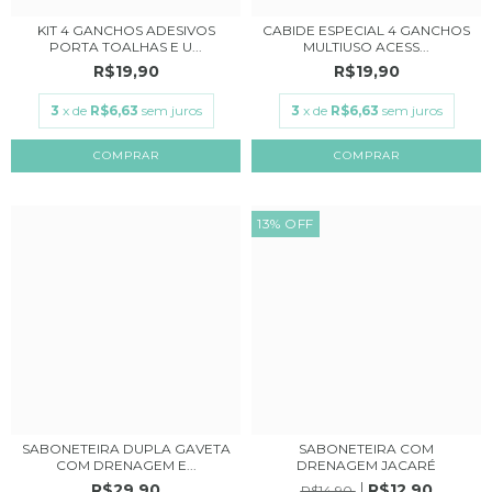
KIT 4 GANCHOS ADESIVOS
CABIDE ESPECIAL 4 GANCHOS
PORTA TOALHAS E U...
MULTIUSO ACESS...
R$19,90
R$19,90
3
x de
R$6,63
sem juros
3
x de
R$6,63
sem juros
COMPRAR
13
%
OFF
SABONETEIRA DUPLA GAVETA
SABONETEIRA COM
COM DRENAGEM E...
DRENAGEM JACARÉ
R$29,90
R$12,90
R$14,90