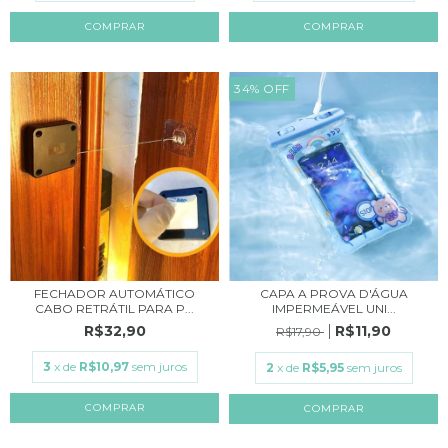
COMPRAR
34
%
OFF
FECHADOR AUTOMÁTICO
CAPA A PROVA D'ÁGUA
CABO RETRÁTIL PARA P...
IMPERMEÁVEL UNI...
R$32,90
R$11,90
R$17,90
3
x de
R$10,97
sem juros
2
x de
R$5,95
sem juros
COMPRAR