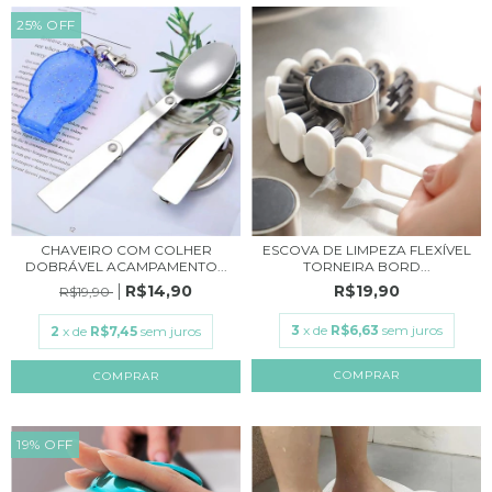
25
%
OFF
CHAVEIRO COM COLHER
ESCOVA DE LIMPEZA FLEXÍVEL
DOBRÁVEL ACAMPAMENTO...
TORNEIRA BORD...
R$14,90
R$19,90
R$19,90
3
x de
R$6,63
sem juros
2
x de
R$7,45
sem juros
COMPRAR
19
%
OFF