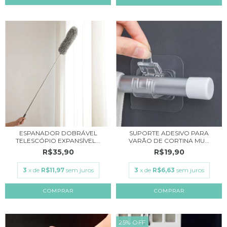
ESPANADOR DOBRÁVEL
SUPORTE ADESIVO PARA
TELESCÓPIO EXPANSÍVEL...
VARÃO DE CORTINA MU...
R$35,90
R$19,90
3
x de
R$11,97
sem juros
3
x de
R$6,63
sem juros
25
%
OFF