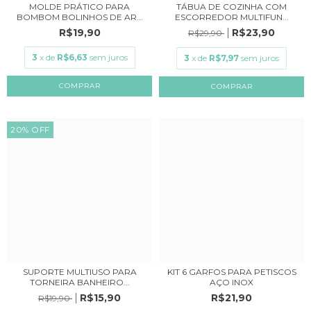
MOLDE PRÁTICO PARA
TÁBUA DE COZINHA COM
BOMBOM BOLINHOS DE AR...
ESCORREDOR MULTIFUN...
R$19,90
R$23,90
R$29,90
3
x de
R$6,63
sem juros
3
x de
R$7,97
sem juros
COMPRAR
20
%
OFF
SUPORTE MULTIUSO PARA
KIT 6 GARFOS PARA PETISCOS
TORNEIRA BANHEIRO...
AÇO INOX
R$15,90
R$21,90
R$19,90