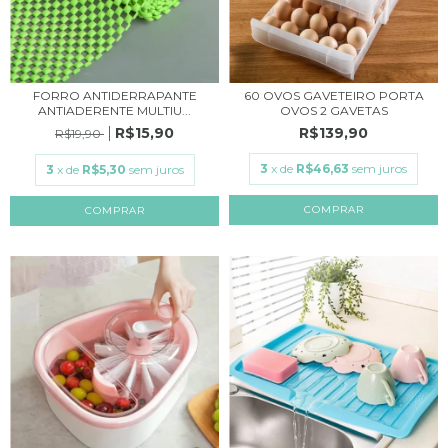
FORRO ANTIDERRAPANTE
60 OVOS GAVETEIRO PORTA
ANTIADERENTE MULTIU...
OVOS 2 GAVETAS
R$15,90
R$139,90
R$19,90
3
x de
R$46,63
sem juros
3
x de
R$5,30
sem juros
COMPRAR