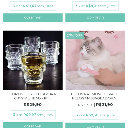
3
x de
R$11,63
sem juros
3
x de
R$8,30
sem juros
27
%
OFF
COPOS DE SHOT CAVEIRA
ESCOVA REMOVEDORA DE
CRYSTAL HEAD - KIT...
PELOS MASSAGEADORA...
R$29,90
R$21,90
R$29,90
3
x de
R$9,97
sem juros
3
x de
R$7,30
sem juros
COMPRAR