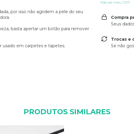
Não sei meu CEP
ada, por isso não agridem a pele do seu
dora.
Compra p
Seus dados
mpeza, basta apertar um botão para remover
Trocas e 
r usado em carpetes e tapetes.
Se não gos
PRODUTOS SIMILARES