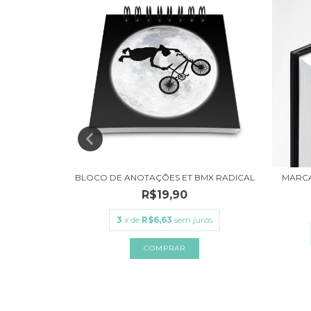
ROCODILO
BLOCO DE ANOTAÇÕES ET BMX RADICAL
MARCA
R$19,90
3
x de
R$6,63
sem juros
ros