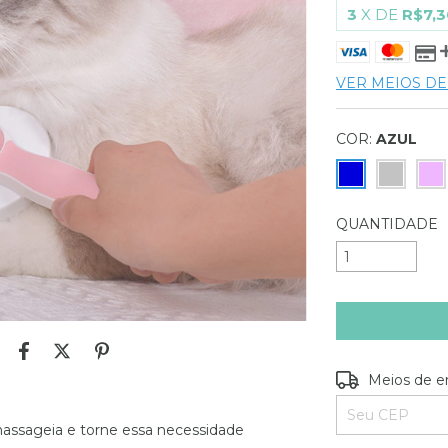
3
X DE
R$7,3
VER MEIOS D
COR:
AZUL
QUANTIDADE
Entregas para o
Meios de e
assageia e torne essa necessidade