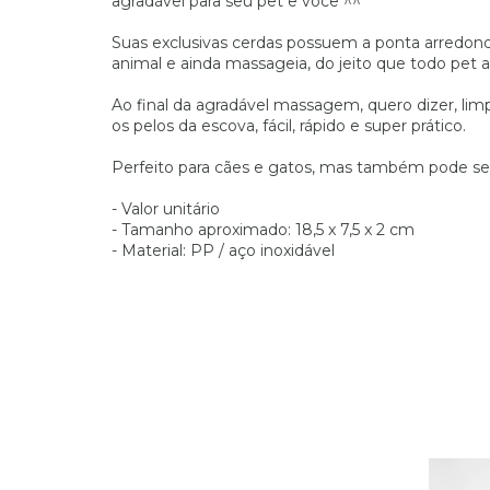
agradável para seu pet e você ^^
Suas exclusivas cerdas possuem a ponta arredond
animal e ainda massageia, do jeito que todo pet a
Ao final da agradável massagem, quero dizer, li
os pelos da escova, fácil, rápido e super prático.
Perfeito para cães e gatos, mas também pode se
- Valor unitário
- Tamanho aproximado: 18,5 x 7,5 x 2 cm
- Material: PP / aço inoxidável