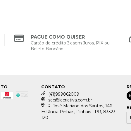
PAGUE COMO QUISER
Cartão de crédito 3x sem Juros, PIX ou
Boleto Bancário
NTO
CONTATO
R
(41)999062009
sac@lacriativa.com.br
R. José Mariano dos Santos, 146 -
R
Estância Pinhais, Pinhais - PR, 83323-
120