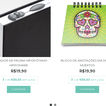
DOR DE PÁGINA HIPOPÓTAMO
BLOCO DE ANOTAÇÕES DIA D
HIPPOMARK
MUERTOS
R$19,90
R$19,90
3
x de
R$6,63
sem juros
3
x de
R$6,63
sem juros