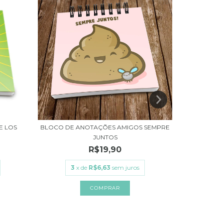
E LOS
BLOCO DE ANOTAÇÕES AMIGOS SEMPRE
MOUSE PAD
JUNTOS
R$19,90
3
3
x de
R$6,63
sem juros