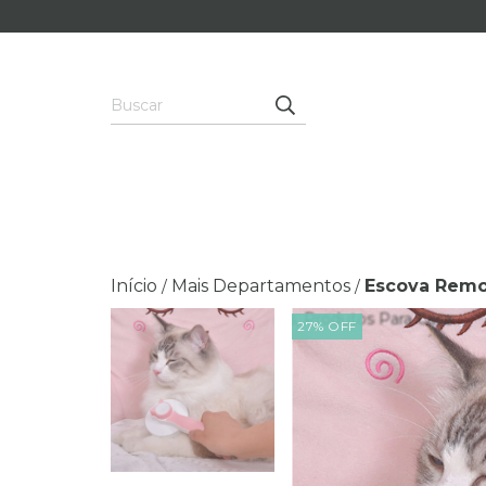
Início
Mais Departamentos
Escova Remo
/
/
27
%
OFF