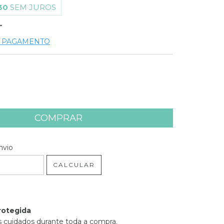
30
SEM JUROS
E PAGAMENTO
 CEP:
ALTERAR CEP
nvio
CALCULAR
rotegida
 cuidados durante toda a compra.