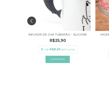
STICO O
INFUSOR DE CHÁ TUBARÃO - SILICONE
MODE
.
R$25,90
3
x de
R$8,63
sem juros
ros