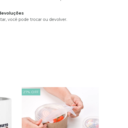
devoluções
tar, você pode trocar ou devolver.
27
%
OFF