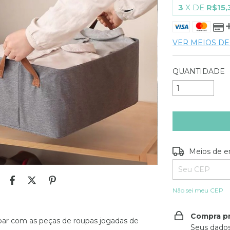
3
X DE
R$15,
VER MEIOS D
QUANTIDADE
Entregas para o
Meios de e
Não sei meu CEP
Compra p
abar com as peças de roupas jogadas de
Seus dados