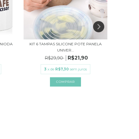
INIODA
KIT 6 TAMPAS SILICONE POTE PANELA
JOGO 
UNIVER...
R$21,90
R$29,90
3
x de
R$7,30
sem juros
3
COMPRAR