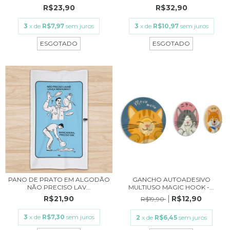
R$23,90
R$32,90
3
x de
R$7,97
sem juros
3
x de
R$10,97
sem juros
ESGOTADO
ESGOTADO
PANO DE PRATO EM ALGODÃO
GANCHO AUTOADESIVO
NÃO PRECISO LAV...
MULTIUSO MAGIC HOOK -...
R$21,90
R$12,90
R$19,90
3
x de
R$7,30
sem juros
2
x de
R$6,45
sem juros