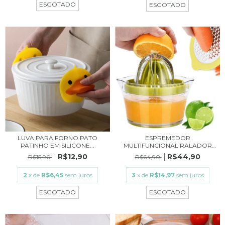
ESGOTADO
ESGOTADO
LUVA PARA FORNO PATO
ESPREMEDOR
PATINHO EM SILICONE...
MULTIFUNCIONAL RALADOR
SEPARA...
R$12,90
R$44,90
R$15,90
R$64,90
2
x de
R$6,45
sem juros
3
x de
R$14,97
sem juros
ESGOTADO
ESGOTADO