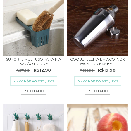
SUPORTE MULTIUSO PARA PIA
COQUETELEIRA EM AÇO INOX
FIXAÇÃO POR VE...
550ML DRINKS BE...
R$12,90
R$19,90
R$17,90
R$35,90
2
x de
R$6,45
sem juros
3
x de
R$6,63
sem juros
ESGOTADO
ESGOTADO