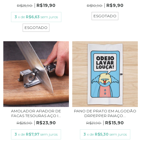
R$19,90
R$9,90
R$25,90
R$10,90
ESGOTADO
3
x de
R$6,63
sem juros
ESGOTADO
AMOLADOR AFIADOR DE
PANO DE PRATO EM ALGODÃO
FACAS TESOURAS AÇO I...
DRPEPPER PAIAÇO...
R$23,90
R$15,90
R$25,90
R$21,90
3
x de
R$7,97
sem juros
3
x de
R$5,30
sem juros