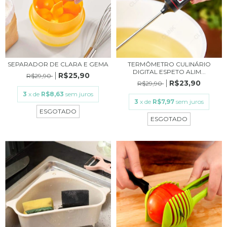
SEPARADOR DE CLARA E GEMA
TERMÔMETRO CULINÁRIO
DIGITAL ESPETO ALIM...
R$25,90
R$29,90
R$23,90
R$29,90
3
x de
R$8,63
sem juros
3
x de
R$7,97
sem juros
ESGOTADO
ESGOTADO