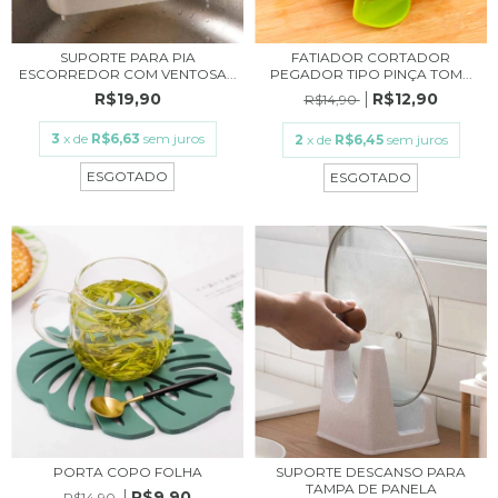
SUPORTE PARA PIA
FATIADOR CORTADOR
ESCORREDOR COM VENTOSA...
PEGADOR TIPO PINÇA TOM...
R$19,90
R$12,90
R$14,90
3
x de
R$6,63
sem juros
2
x de
R$6,45
sem juros
ESGOTADO
ESGOTADO
PORTA COPO FOLHA
SUPORTE DESCANSO PARA
TAMPA DE PANELA
R$9,90
R$14,90