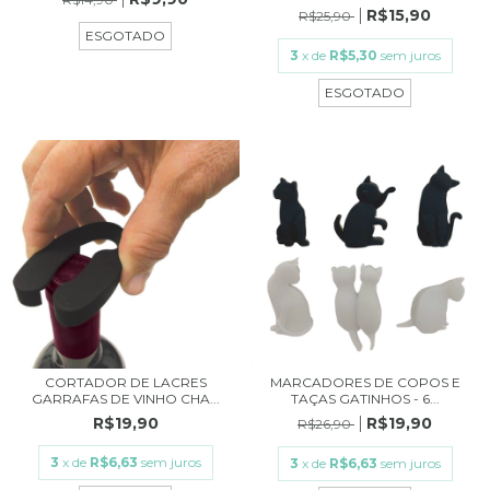
R$15,90
R$25,90
ESGOTADO
3
x de
R$5,30
sem juros
ESGOTADO
CORTADOR DE LACRES
MARCADORES DE COPOS E
GARRAFAS DE VINHO CHA...
TAÇAS GATINHOS - 6...
R$19,90
R$19,90
R$26,90
3
x de
R$6,63
sem juros
3
x de
R$6,63
sem juros