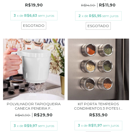
R$19,90
R$11,90
R$14,90
3
x de
R$6,63
sem juros
2
x de
R$5,95
sem juros
ESGOTADO
ESGOTADO
POLVILHADOR TAPIOQUEIRA
KIT PORTA TEMPEROS
CANECA PENEIRA F...
CONDIMENTOS 3 POTES I...
R$29,90
R$35,90
R$49,90
3
x de
R$11,97
sem juros
3
x de
R$9,97
sem juros