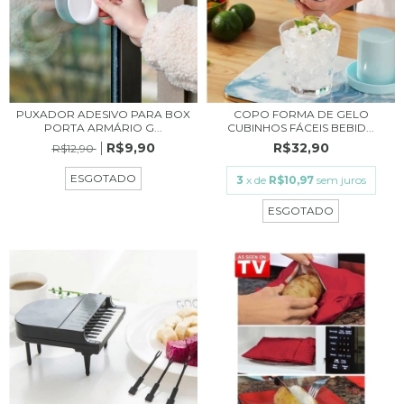
PUXADOR ADESIVO PARA BOX
COPO FORMA DE GELO
PORTA ARMÁRIO G...
CUBINHOS FÁCEIS BEBID...
R$9,90
R$32,90
R$12,90
ESGOTADO
3
x de
R$10,97
sem juros
ESGOTADO