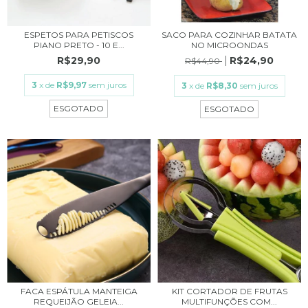
ESPETOS PARA PETISCOS
SACO PARA COZINHAR BATATA
PIANO PRETO - 10 E...
NO MICROONDAS
R$29,90
R$24,90
R$44,90
3
x de
R$9,97
sem juros
3
x de
R$8,30
sem juros
ESGOTADO
ESGOTADO
FACA ESPÁTULA MANTEIGA
KIT CORTADOR DE FRUTAS
REQUEIJÃO GELEIA...
MULTIFUNÇÕES COM...