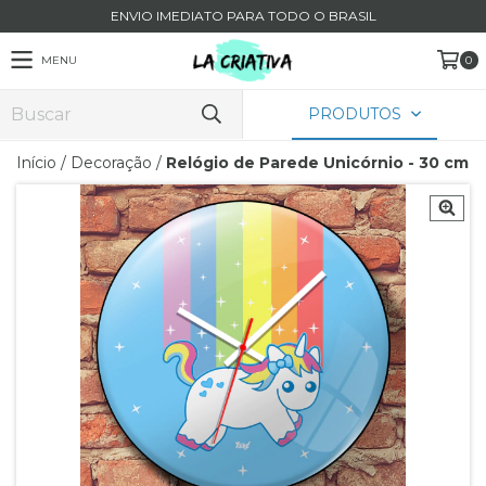
ENVIO IMEDIATO PARA TODO O BRASIL
MENU
0
PRODUTOS
Início
/
Decoração
/
Relógio de Parede Unicórnio - 30 cm