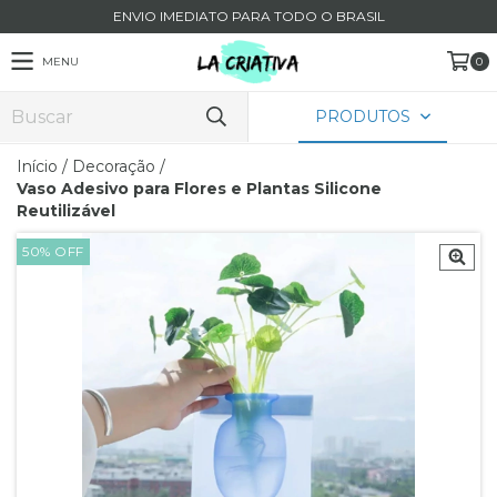
ENVIO IMEDIATO PARA TODO O BRASIL
MENU
0
PRODUTOS
Início
/
Decoração
/
Vaso Adesivo para Flores e Plantas Silicone
Reutilizável
50
%
OFF