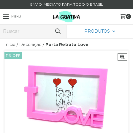
ENVIO IMEDIATO PARA TODO O BRASIL
MENU
0
PRODUTOS
Início
/
Decoração
/
Porta Retrato Love
11
%
OFF