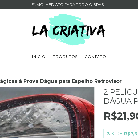
ENVIO IMEDIATO PARA TODO O BRASIL
INICÍO
PRODUTOS
CONTATO
Mágicas à Prova Dágua para Espelho Retrovisor
2 PELÍC
DÁGUA P
R$21,9
3
X DE
R$7,3