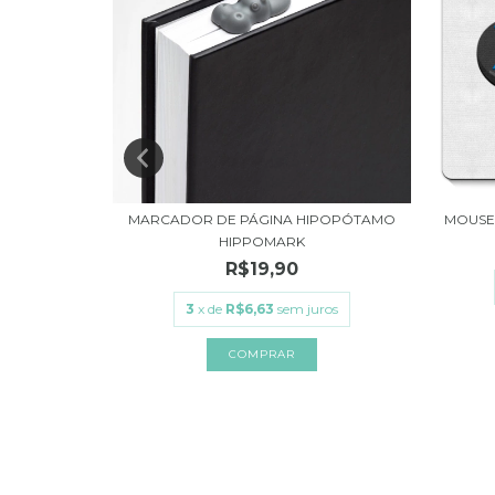
EN ATTACK
MARCADOR DE PÁGINA HIPOPÓTAMO
MOUSE 
HIPPOMARK
R$19,90
ros
3
x de
R$6,63
sem juros