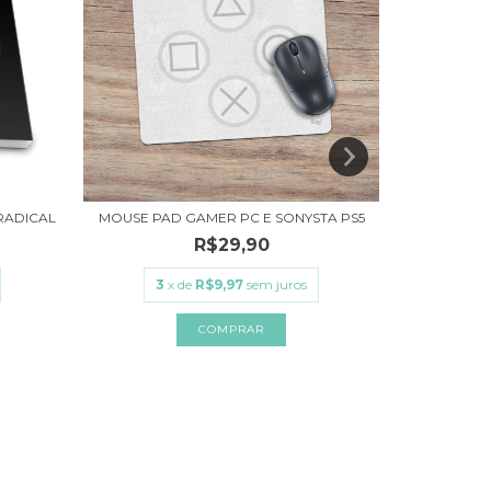
RADICAL
MOUSE PAD GAMER PC E SONYSTA PS5
BLOCO DE 
R$29,90
3
x de
R$9,97
sem juros
3