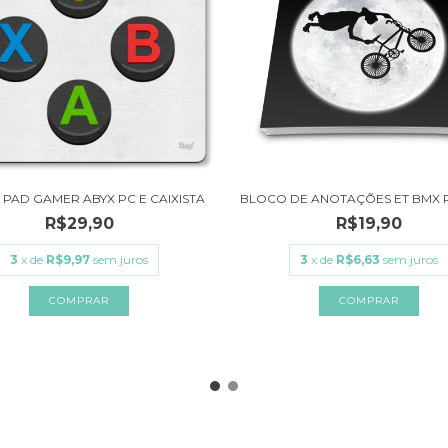
PAD GAMER ABYX PC E CAIXISTA
BLOCO DE ANOTAÇÕES ET BMX 
R$29,90
R$19,90
3
x de
R$9,97
sem juros
3
x de
R$6,63
sem juros