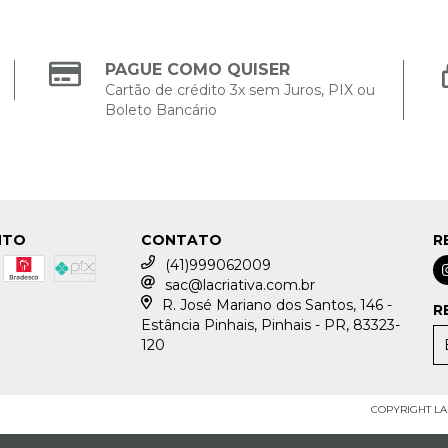
PAGUE COMO QUISER
Cartão de crédito 3x sem Juros, PIX ou
Boleto Bancário
NTO
CONTATO
R
(41)999062009
sac@lacriativa.com.br
R. José Mariano dos Santos, 146 -
R
Estância Pinhais, Pinhais - PR, 83323-
120
COPYRIGHT LA 