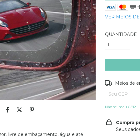
VER MEIOS D
QUANTIDADE
Entregas para o
Meios de e
Não sei meu CEP
Compra p
Seus dados
sor, livre de embaçamento, água e até