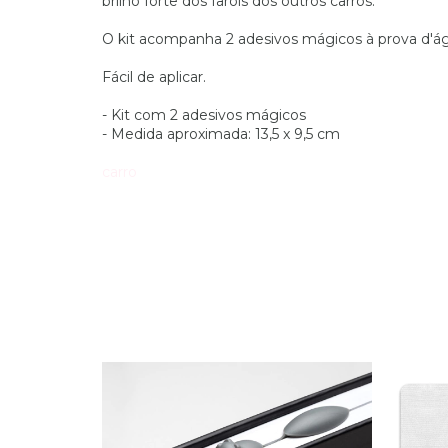
brilho forte dos faróis dos outros carros.
O kit acompanha 2 adesivos mágicos à prova d'á
Fácil de aplicar.
- Kit com 2 adesivos mágicos
- Medida aproximada: 13,5 x 9,5 cm
carro