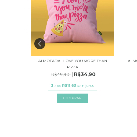
 CARALHO
ALMOFADA I LOVE YOU MORE THAN
ALM
PIZZA
,90
R$34,90
R$49,90
ros
3
x de
R$11,63
sem juros