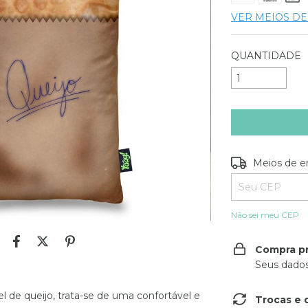
VER MEIOS D
QUANTIDADE
Entregas para o
Meios de e
Não sei meu CEP
Compra p
Seus dados
el de queijo, trata-se de uma confortável e
Trocas e 