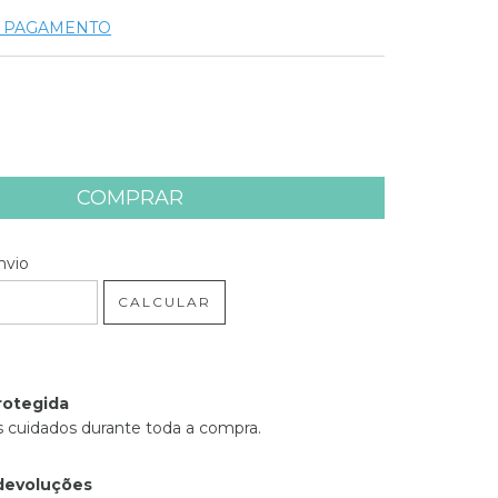
E PAGAMENTO
 CEP:
ALTERAR CEP
nvio
CALCULAR
rotegida
 cuidados durante toda a compra.
devoluções