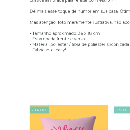
criativa almofada para relaxar com estilo ^^
Dê mais esse toque de humor em sua casa. Ótima
Mas atenção: foto meramente ilustrativa, não ac
- Tamanho aproximado: 36 x 18 cm
- Estampada frente e verso
- Material: poliéster / fibra de poliester siliconizada
- Fabricante: Yaay!
30
%
OFF
25
%
OF