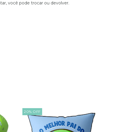
tar, você pode trocar ou devolver.
20
%
OFF
30
%
OFF