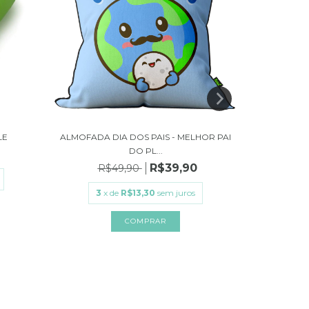
LE
ALMOFADA DIA DOS PAIS - MELHOR PAI
ALMOFADA
DO PL...
R$39,90
R$49,90
R
3
x de
R$13,30
sem juros
3