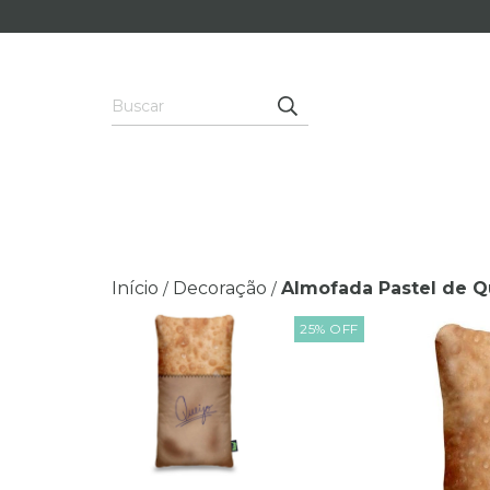
Início
Decoração
Almofada Pastel de Q
/
/
25
%
OFF