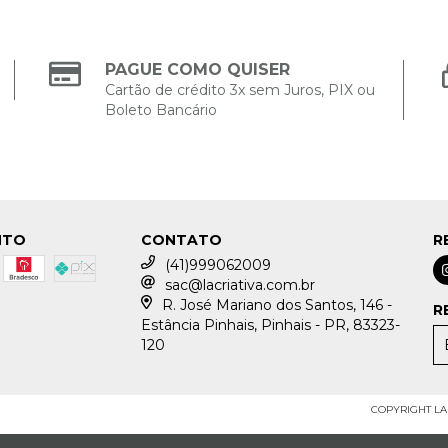
PAGUE COMO QUISER
Cartão de crédito 3x sem Juros, PIX ou
Boleto Bancário
NTO
CONTATO
R
(41)999062009
sac@lacriativa.com.br
R. José Mariano dos Santos, 146 -
R
Estância Pinhais, Pinhais - PR, 83323-
120
COPYRIGHT LA 