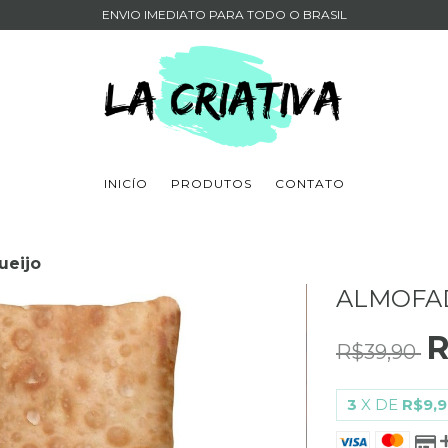
ENVIO IMEDIATO PARA TODO O BRASIL
INICÍO
PRODUTOS
CONTATO
ueijo
ALMOFAD
R
R$39,90
3
X DE
R$9,9