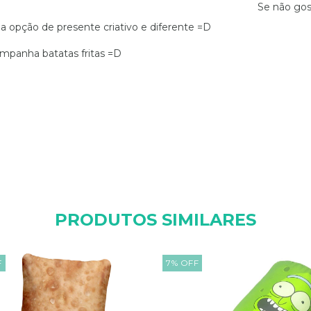
Se não gos
 opção de presente criativo e diferente =D
ompanha batatas fritas =D
PRODUTOS SIMILARES
F
7
%
OFF