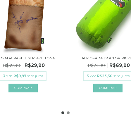
OFADA PASTEL SEM AZEITONA
ALMOFADA DOCTOR PICK
R$29,90
R$69,90
R$39,90
R$74,90
3
x de
R$9,97
sem juros
3
x de
R$23,30
sem juros