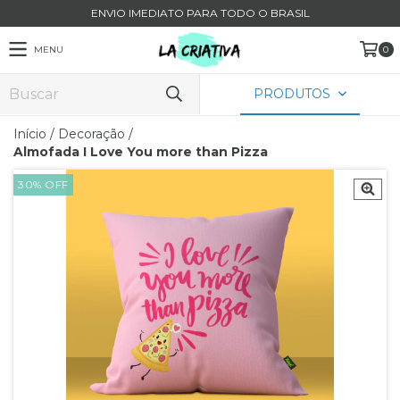
ENVIO IMEDIATO PARA TODO O BRASIL
MENU
0
PRODUTOS
Início
/
Decoração
/
Almofada I Love You more than Pizza
30
%
OFF