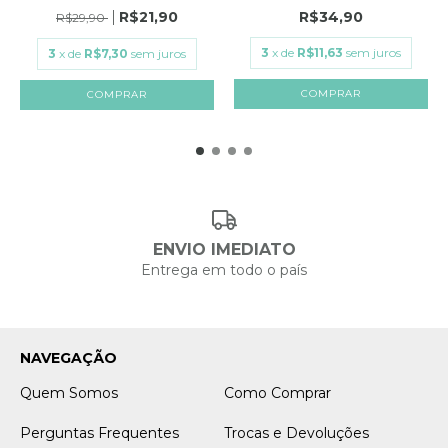
G...
R$21,90
R$34,90
R$29,90
3
x de
R$11,63
sem juros
3
x de
R$7,30
sem juros
COMPRAR
ENVIO IMEDIATO
Entrega em todo o país
NAVEGAÇÃO
Quem Somos
Como Comprar
Perguntas Frequentes
Trocas e Devoluções