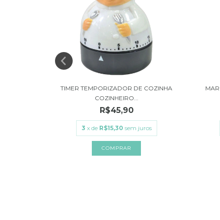
STICO O
TIMER TEMPORIZADOR DE COZINHA
MAR
.
COZINHEIRO...
R$45,90
ros
3
x de
R$15,30
sem juros