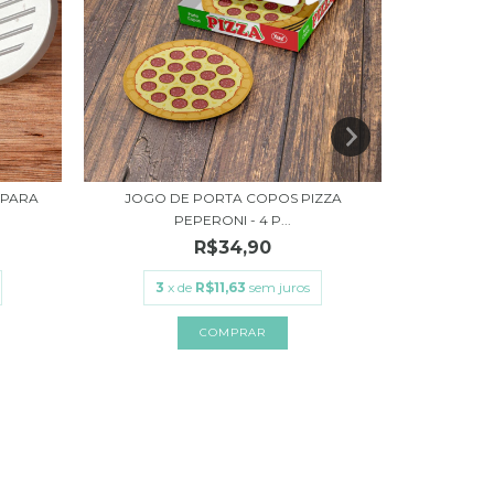
 PARA
JOGO DE PORTA COPOS PIZZA
LUGAR AME
PEPERONI - 4 P...
R$34,90
3
x de
R$11,63
sem juros
3