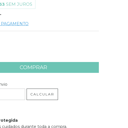
63
SEM JUROS
E PAGAMENTO
 CEP:
ALTERAR CEP
nvio
CALCULAR
rotegida
 cuidados durante toda a compra.