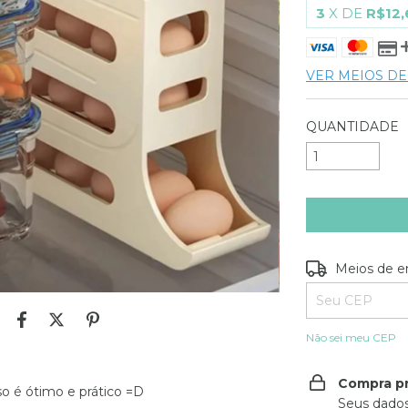
3
X DE
R$12,
VER MEIOS D
QUANTIDADE
Entregas para o
Meios de e
Não sei meu CEP
Compra p
so é ótimo e prático =D
Seus dados