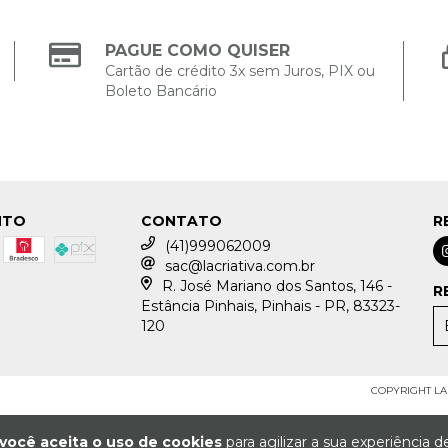
PAGUE COMO QUISER
Cartão de crédito 3x sem Juros, PIX ou
Boleto Bancário
NTO
CONTATO
R
(41)999062009
sac@lacriativa.com.br
R. José Mariano dos Santos, 146 -
R
Estância Pinhais, Pinhais - PR, 83323-
120
COPYRIGHT LA 
você aceita o uso de cookies
para agilizar a sua experiência 