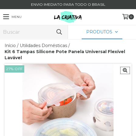
ENVIO IMEDIATO PARA TODO O BRASIL
MENU
0
PRODUTOS
Início
/
Utilidades Domésticas
/
Kit 6 Tampas Silicone Pote Panela Universal Flexível
Lavável
27
%
OFF