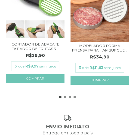
CORTADOR DE ABACATE
MODELADOR FORMA
FATIADOR DE FRUTAS 3...
PRENSA PARA HAMBURGUER
G...
R$29,90
R$34,90
3
x de
R$9,97
sem juros
3
x de
R$11,63
sem juros
ENVIO IMEDIATO
Entrega em todo o país