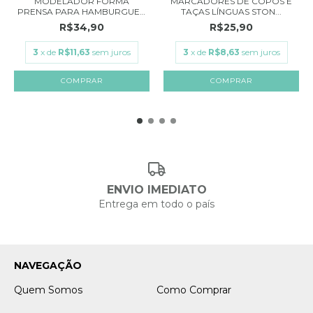
MODELADOR FORMA
MARCADORES DE COPOS E
PRENSA PARA HAMBURGUER
TAÇAS LÍNGUAS STON...
G...
R$34,90
R$25,90
3
x de
R$11,63
sem juros
3
x de
R$8,63
sem juros
ENVIO IMEDIATO
Entrega em todo o país
NAVEGAÇÃO
Quem Somos
Como Comprar