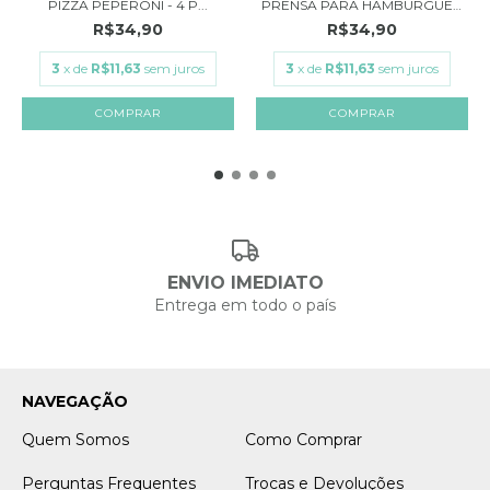
PIZZA PEPERONI - 4 P...
PRENSA PARA HAMBURGUER
G...
R$34,90
R$34,90
3
x de
R$11,63
sem juros
3
x de
R$11,63
sem juros
ENVIO IMEDIATO
Entrega em todo o país
NAVEGAÇÃO
Quem Somos
Como Comprar
Perguntas Frequentes
Trocas e Devoluções