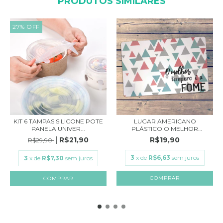
PRODUTOS SIMILARES
27
%
OFF
KIT 6 TAMPAS SILICONE POTE
LUGAR AMERICANO
PANELA UNIVER...
PLÁSTICO O MELHOR
TEMPER...
R$21,90
R$19,90
R$29,90
3
x de
R$6,63
sem juros
3
x de
R$7,30
sem juros
COMPRAR