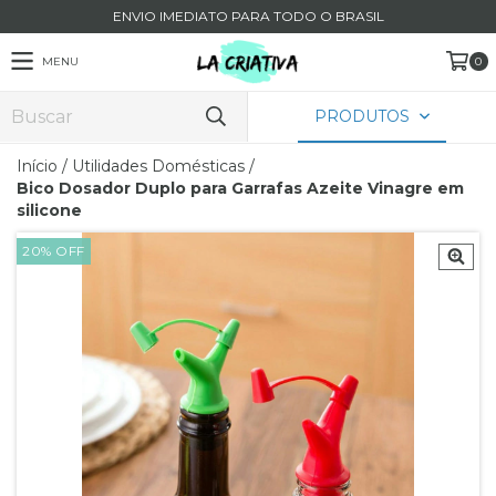
ENVIO IMEDIATO PARA TODO O BRASIL
MENU
0
PRODUTOS
Início
/
Utilidades Domésticas
/
Bico Dosador Duplo para Garrafas Azeite Vinagre em
silicone
20
%
OFF