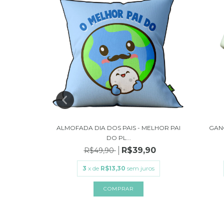
QUEIJO
ALMOFADA DIA DOS PAIS - MELHOR PAI
GAN
DO PL...
,90
R$39,90
R$49,90
ros
3
x de
R$13,30
sem juros