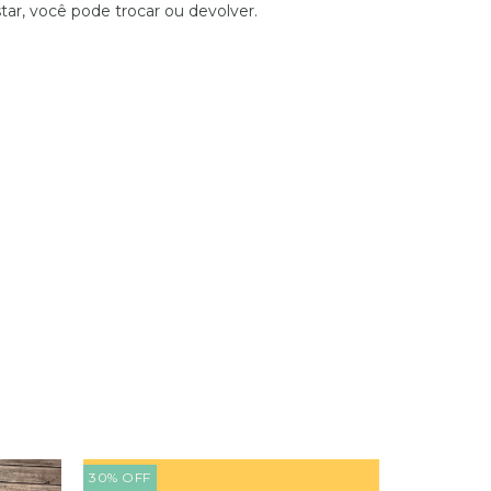
tar, você pode trocar ou devolver.
30
%
OFF
7
%
OFF