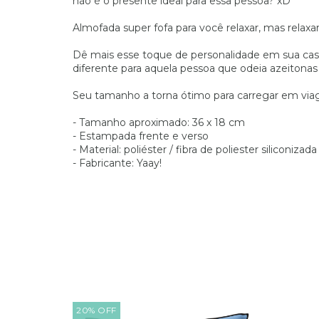
não é o presente ideal para essa pessoa? xD
Almofada super fofa para você relaxar, mas rela
Dê mais esse toque de personalidade em sua casa
diferente para aquela pessoa que odeia azeitonas
Seu tamanho a torna ótimo para carregar em viag
- Tamanho aproximado: 36 x 18 cm
- Estampada frente e verso
- Material: poliéster / fibra de poliester siliconizada
- Fabricante: Yaay!
20
%
OFF