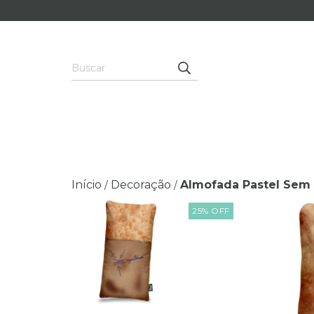
Início
Decoração
Almofada Pastel Sem
/
/
25
%
OFF