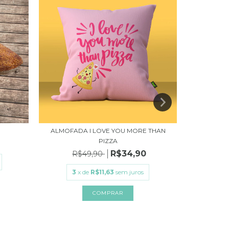
ALMOFADA I LOVE YOU MORE THAN
ALMO
PIZZA
R
R$34,90
R$49,90
3
x
3
x de
R$11,63
sem juros