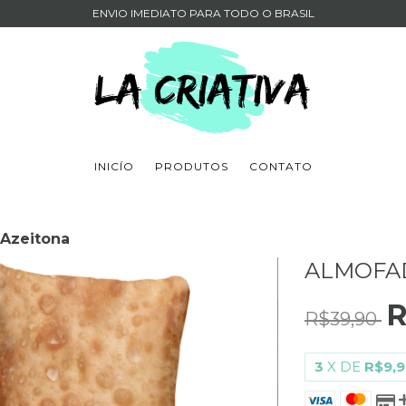
ENVIO IMEDIATO PARA TODO O BRASIL
INICÍO
PRODUTOS
CONTATO
 Azeitona
ALMOFAD
R
R$39,90
3
X DE
R$9,9