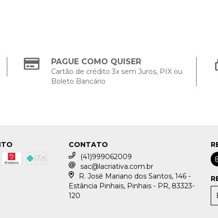
PAGUE COMO QUISER
Cartão de crédito 3x sem Juros, PIX ou
Boleto Bancário
NTO
CONTATO
R
(41)999062009
sac@lacriativa.com.br
R. José Mariano dos Santos, 146 -
R
Estância Pinhais, Pinhais - PR, 83323-
120