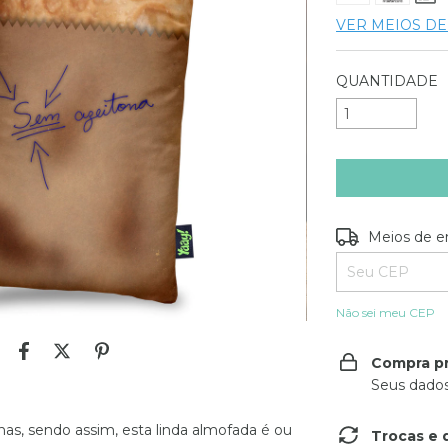
VER MEIOS D
QUANTIDADE
Entregas para o
Meios de e
Não sei meu CEP
Compra p
Seus dados
, sendo assim, esta linda almofada é ou
Trocas e 