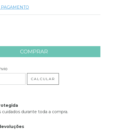
E PAGAMENTO
 CEP:
ALTERAR CEP
nvio
CALCULAR
rotegida
 cuidados durante toda a compra.
devoluções