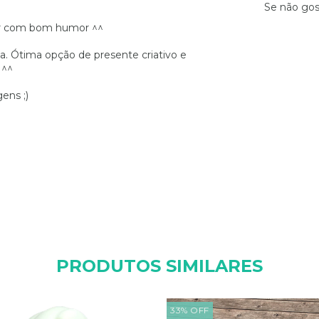
Se não gos
xar com bom humor ^^
. Ótima opção de presente criativo e
 ^^
ens ;)
PRODUTOS SIMILARES
33
%
OFF