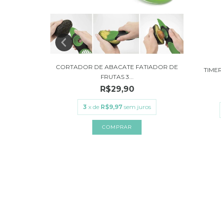
CORTADOR DE ABACATE FATIADOR DE
 PIZZA
TIME
FRUTAS 3...
R$29,90
3
x de
R$9,97
sem juros
ros