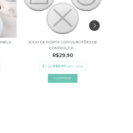
PANELA
JOGO DE PORTA COPOS BOTÕES DE
LUGAR AME
CONTROLE P...
R$29,90
3
x de
R$9,97
sem juros
3