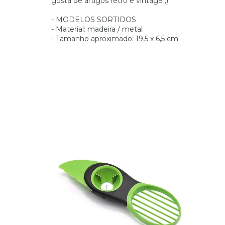
gosta de artigos retrô e vintage ;)
- MODELOS SORTIDOS
- Material: madeira / metal
- Tamanho aproximado: 19,5 x 6,5 cm
tags relacionadas: beer cerveja